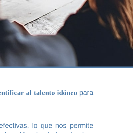
para
entificar al talento idóneo
fectivas, lo que nos permite